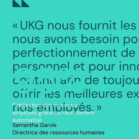
« UKG nous fournit les
nous avons besoin po
perfectionnement de 
95%
personnel et pour inn
continu afin de toujo
offrir les meilleures 
nos employés. »
Fidélisation des nouveaux
employés grâce au recrutement
automatisé
Samantha Garvie
Directrice des ressources humaines