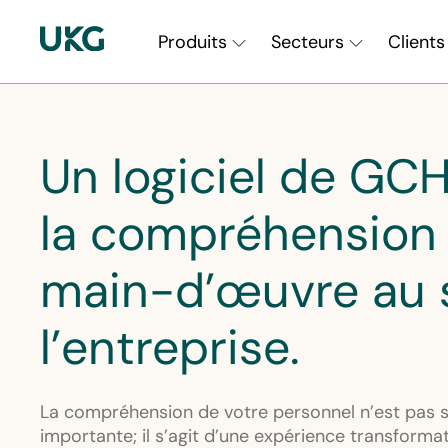
Skip
Main
to
Produits
Secteurs
Clients
main
Navigation
content
||
Un logiciel de GC
fr-
CA
la compréhension 
main-d’œuvre au 
l’entreprise.
La compréhension de votre personnel n’est pas s
importante; il s’agit d’une expérience transforma