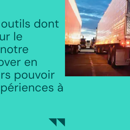
 outils dont
ur le
notre
over en
urs pouvoir
expériences à