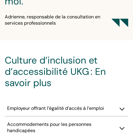
moi.
Adrienne, responsable de la consultation en
services professionnels
Culture d’inclusion et
d’accessibilité UKG : En
savoir plus
Employeur offrant l’égalité d’accès à l’emploi
UKG est un employeur offrant l’égalité d’accès à
Accommodements pour les personnes
l’emploi. Nous évaluons les candidats qualifiés
handicapées
sans distinction de race, de couleur, de handicap,