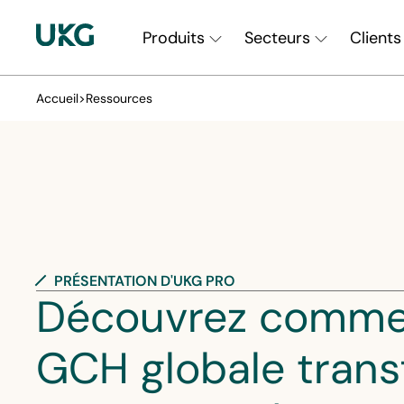
Skip
Main
to
Produits
Secteurs
Clients
main
Navigation
content
Accueil
>
Ressources
||
fr-
CA
PRÉSENTATION D'UKG PRO
Découvrez comme
GCH globale trans