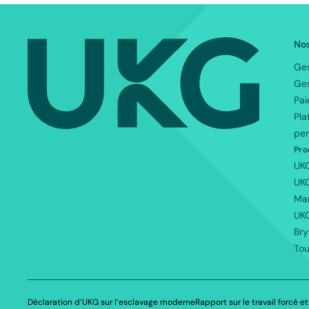
F
Nos
Ges
||
Ges
Pai
f
Pla
per
Pro
UK
UKG
Ma
UK
Bry
Tou
Déclaration d’UKG sur l’esclavage moderne
Rapport sur le travail forcé et