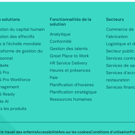
ooter
 solutions
Fonctionnalités de la
Secteurs
solution
tion du capital humain
Commerce de d
Analytique
tion des effectifs
Fabrication
Conformité
e à l’échelle mondiale
Logistique et d
r-
Gestion des talents
teforme de gestion du
Secteur public
Great Place to Work
sonnel
Services contr
CA
HR Service Delivery
Services de sa
duits
Heures et présences
G Pro
Services d’accu
Paie
 Pro Workforce
restauration
Planification d’horaires
nagement
Services financ
Planification stratégique
G Ready
Ressources humaines
te AI
s les produits
 le travail des enfants
Accessibilité
Avis sur les cookies
Conditions d’utilisation
Po