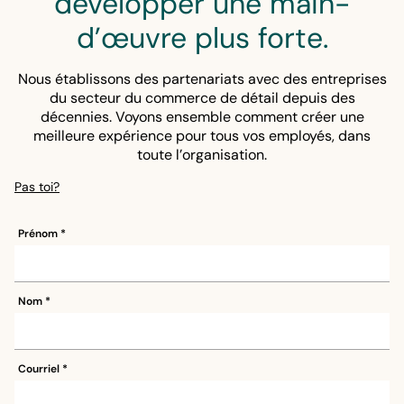
développer une main-
capital humain et des effectifs optimisées par l’IA
d’œuvre plus forte.
d’UKG. La fonction de prévision est intégrée, et
non simplement ajoutée, et alimente directement
la planification d’horaires intelligente. Les
Nous établissons des partenariats avec des entreprises
responsables bénéficient d’une plus grande
du secteur du commerce de détail depuis des
clarté. Les équipes gagnent en flexibilité. Et les
décennies. Voyons ensemble comment créer une
détaillants restent prêts à faire face à tout ce que
meilleure expérience pour tous vos employés, dans
l’avenir peut réserver.
toute l’organisation.
Pas toi?
Prénom
Nom
Courriel