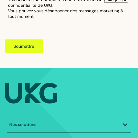
confidentialité
de UKG.
Vous pouvez vous désabonner des messages marketing à
tout moment.
Footer || fr-CA
Nos solutions
Gestion du capital humain