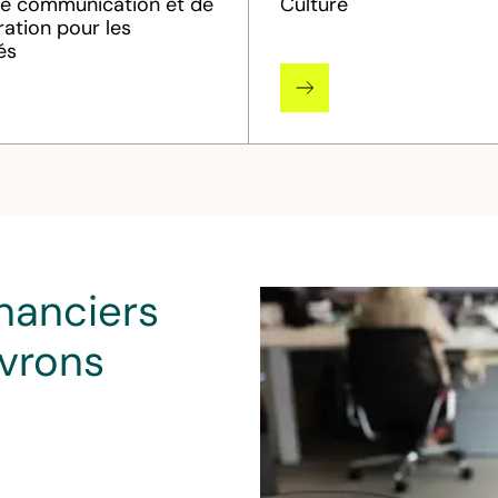
de communication et de
Culture
ration pour les
és
inanciers
Services bancaires
vrons
Coopératives d’épargne
Assurance