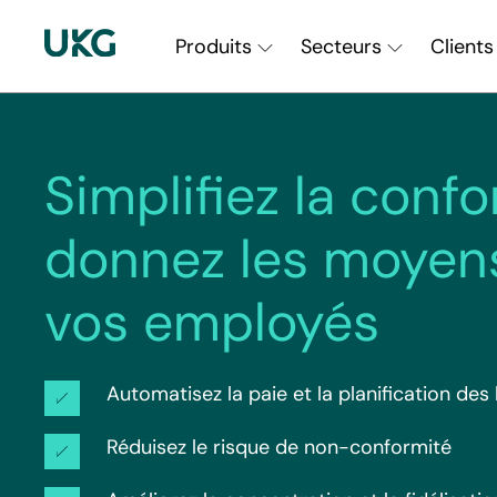
Skip
Main
to
Produits
Secteurs
Clients
main
Navigation
content
||
Simplifiez la confo
fr-
CA
donnez les moyens
vos employés
Automatisez la paie et la planification des
Réduisez le risque de non-conformité