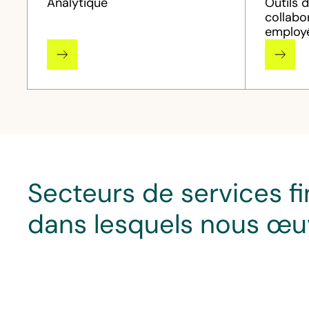
Analytique
Outils 
collabo
employ
Secteurs de services f
dans lesquels nous œu