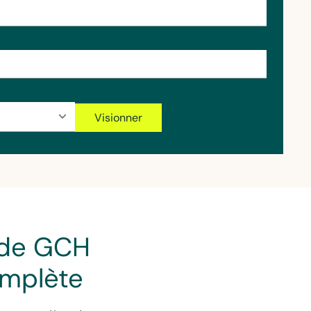
 de GCH
omplète