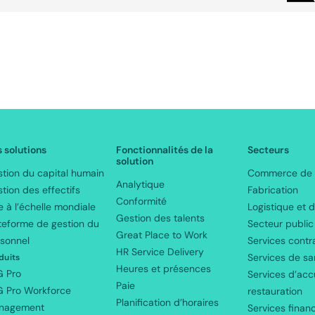
ooter
 solutions
Fonctionnalités de la
Secteurs
solution
tion du capital humain
Commerce de d
Analytique
tion des effectifs
Fabrication
Conformité
e à l’échelle mondiale
Logistique et d
r-
Gestion des talents
teforme de gestion du
Secteur public
Great Place to Work
sonnel
Services contr
CA
HR Service Delivery
Services de sa
duits
Heures et présences
G Pro
Services d’accu
Paie
 Pro Workforce
restauration
Planification d’horaires
nagement
Services financ