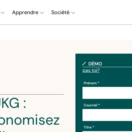
Apprendre
Société
Chercher
DÉMO
pas toi?
Prénom
KG :
Courriel
onomisez
Titre