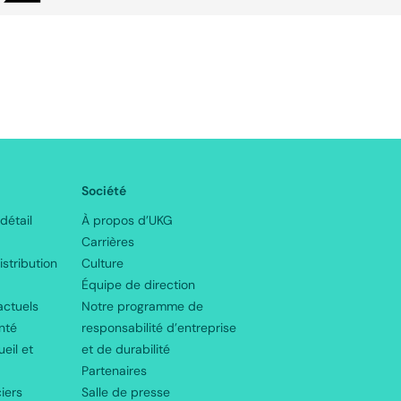
Société
étail
À propos d’UKG
Carrières
istribution
Culture
Équipe de direction
actuels
Notre programme de
nté
responsabilité d’entreprise
eil et
et de durabilité
Partenaires
iers
Salle de presse