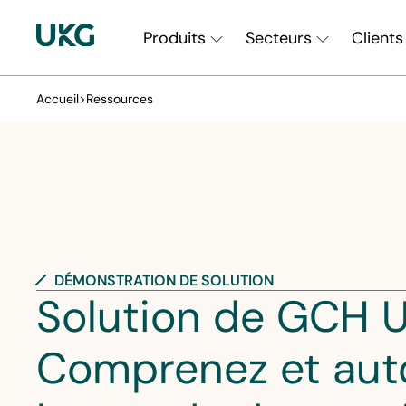
Skip
Main
to
Produits
Secteurs
Clients
main
Navigation
content
Accueil
>
Ressources
||
fr-
CA
DÉMONSTRATION DE SOLUTION
Solution de GCH U
Comprenez et aut