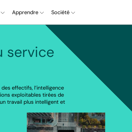
Apprendre
Société
Chercher
u service
es effectifs, l’intelligence
tions exploitables tirées de
 travail plus intelligent et