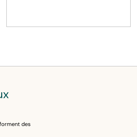
ux
sforment des