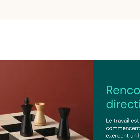
Renco
direc
Le travail es
commencent p
exercent un l