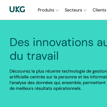
Skip
Main
to
Produits
Secteurs
Clients
main
Navigation
content
||
Des innovations a
fr-
CA
du travail
Découvrez la plus récente technologie de gestion d
artificielle centrée sur la personne et les informa
l’analyse des données qui, ensemble, permettent un
de meilleurs résultats opérationnels.