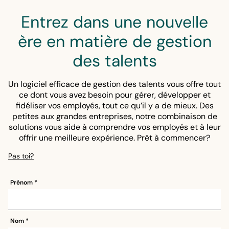
des cours dans plusieurs formats et langues. Nous
prenons également en charge les certifications,
Entrez dans une nouvelle
les insignes et les outils d'apprentissage sociaux.
ère en matière de gestion
des talents
Un logiciel efficace de gestion des talents vous offre tout
ce dont vous avez besoin pour gérer, développer et
fidéliser vos employés, tout ce qu’il y a de mieux. Des
petites aux grandes entreprises, notre combinaison de
solutions vous aide à comprendre vos employés et à leur
offrir une meilleure expérience. Prêt à commencer?
Pas toi?
Prénom
Nom