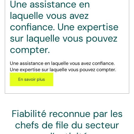
Une assistance en
traitement du langage naturel (NLP)
Accéder à des recommandations
laquelle vous avez
automatiques de candidats, de possibilités
confiance. Une expertise
d'apprentissage ou de successeurs d’après
des indicateurs de rendement et de
sur laquelle vous pouvez
préparation
Prendre des décisions fondées sur les
compter.
données grâce à des tableaux de bord en
temps réel et à l'analytique intégrée dans les
Une assistance en laquelle vous avez confiance.
domaines de la relève, du rendement et de
Une expertise sur laquelle vous pouvez compter.
l'apprentissage
En savoir plus
Fiabilité reconnue par les
chefs de file du secteur