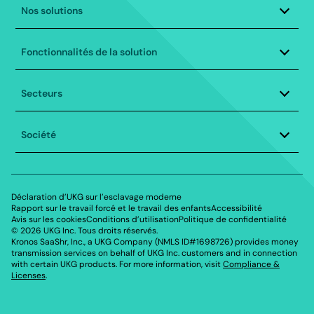
Footer
Nos solutions
||
Gestion du capital humain
fr-
Fonctionnalités de la solution
Gestion des effectifs
Paie à l’échelle mondiale
CA
Analytique
Plateforme de gestion du personnel
Secteurs
Conformité
Produits
Gestion des talents
UKG Pro
Commerce de détail
Great Place to Work
UKG Pro Workforce Management
Société
Fabrication
HR Service Delivery
UKG Ready
Logistique et distribution
Heures et présences
Bryte AI
À propos d’UKG
Secteur public
Paie
Tous les produits
Carrières
Services contractuels
Planification d’horaires
Culture
Services de santé
Sub
Déclaration d’UKG sur l’esclavage moderne
Planification stratégique
Équipe de direction
Rapport sur le travail forcé et le travail des enfants
Accessibilité
Services d’accueil et restauration
Ressources humaines
Avis sur les cookies
Conditions d’utilisation
Politique de confidentialité
Notre programme de responsabilité d’entreprise et de
Footer
Services financiers
©
2026
UKG Inc.
Tous droits réservés.
durabilité
Kronos SaaShr, Inc., a UKG Company (NMLS ID#1698726) provides money
||
Partenaires
transmission services on behalf of UKG Inc. customers and in connection
with certain UKG products. For more information, visit
Compliance &
Salle de presse
fr-
Licenses
.
Centre de confiance UKG
CA